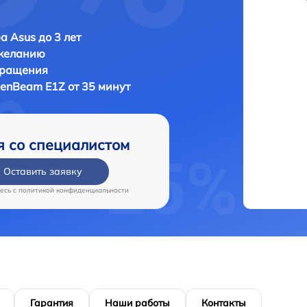
а Asus до 3 лет
 желанию
бращения
ZenBeam E1Z от 35 минут
я со специалистом
Оставить заявку
есь c
политикой конфиденциальности
Гарантия
Наши работы
Контакты