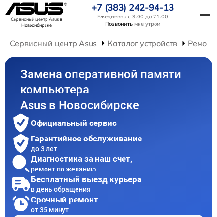
+7 (383) 242-94-13
Ежедневно с 9:00 до 21:00
Сервисный центр Asus
в
Позвонить
мне утром
Новосибирске
Сервисный центр Asus
Каталог устройств
Ремонт
Замена оперативной памяти
компьютера
Asus в Новосибирске
Официальный сервис
Гарантийное обслуживание
до 3 лет
Диагностика за наш счет,
ремонт по желанию
Бесплатный выезд курьера
в день обращения
Срочный ремонт
от 35 минут