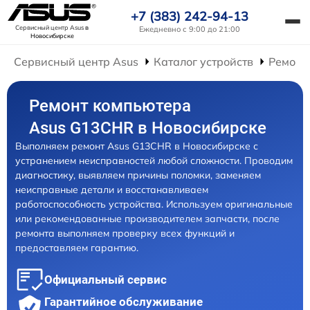
+7 (383) 242-94-13
Сервисный центр Asus
в
Ежедневно с 9:00 до 21:00
Новосибирске
Сервисный центр Asus
Каталог устройств
Ремонт
Ремонт компьютера
Asus G13CHR в Новосибирске
Выполняем ремонт Asus G13CHR в Новосибирске с
устранением неисправностей любой сложности. Проводим
диагностику, выявляем причины поломки, заменяем
неисправные детали и восстанавливаем
работоспособность устройства. Используем оригинальные
или рекомендованные производителем запчасти, после
ремонта выполняем проверку всех функций и
предоставляем гарантию.
Официальный сервис
Гарантийное обслуживание