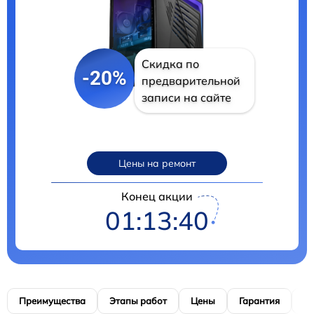
Скидка по
-20%
предварительной
записи на сайте
Цены на ремонт
Конец акции
01:13:38
Преимущества
Этапы работ
Цены
Гарантия
М