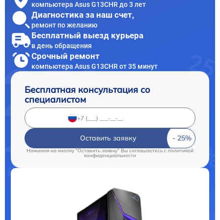
компьютера Asus G13CHR до 3 лет
Диагностика за наш счет,
ремонт по желанию
Бесплатный выезд курьера
в день обращения
Срочный ремонт
компьютера Asus G13CHR от 35 минут
Бесплатная консультация со
специалистом
Оставить заявку
Нажимая на кнопку "Оставить заявку" Вы соглашаетесь c
политикой
конфиденциальности