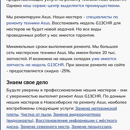
Однако
наш сервис-центр выделяется преимуществами
.
Мы ремонтируем Asus. Наши мастера -
специалисты по
ремонту техники Asus
. Восстановить модель G13CHR для
мастеров не будет новой задачей. На все виды
проведенных работ у нас имеется гарантия.
Минимальные сроки выполнения ремонта. Мы большая
сеть мастерских техники Asus. Мы имеем более 20 тыс.
запчастей. И возможно на наших складах
уже имеется
запчасть на модель G13CHR
. При заказе ремонта на сайте
- предоставляется скидка -25%.
Знаем свое дело
Будьте уверены в профессионализме наших мастеров - они
с уверенностью выполнят ремонт Asus G13CHR. По данным
наших мастеров в Новосибирске по ремонту Asus, наиболее
востребованы следующие услуги:
Замена материнской
платы
,
Чистка от пыли
,
Замена видеоадаптера
(видеокарты)
,
Восстановление информации с жёсткого
диска
,
Замена северного моста
,
Замена процессора
,